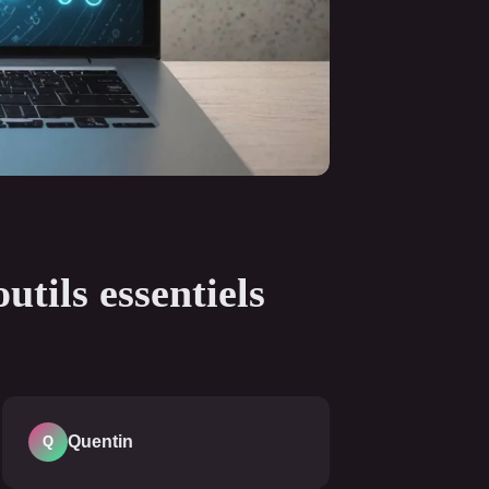
utils essentiels
Quentin
Q